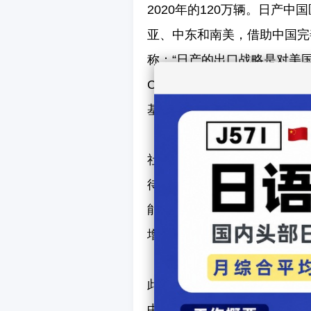
2020年的120万辆。日产
亚、中东和南美，借助中国完善
称：“日产的出口战略是对美国
China Morning Po
基地。
社交媒体上，“#NissanC
待，但也有人担忧中国产车型
能缓解美国市场压力，但需解
增设研发中心，开发智能驾驶
此战略还反映了日本车企在全
中国市场30%的电动车销量