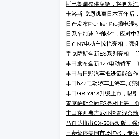
斯巴鲁调整供应链，将更多汽
卡洛斯·戈恩逃离日本五年后
日产发布Frontier Pro
日系车加速“智能化”，应对中
日产N7电动车惊艳亮相，强
雷克萨斯全新ES系列亮相，
丰田发布全新bZ7电动轿车
丰田与日野汽车推进氢能合作
丰田bZ7电动轿车上海车展
丰田GR Yaris升级上市，
雷克萨斯全新ES亮相上海，
丰田在西弗吉尼亚投资混合动
马自达推出CX-50混动版，
三菱暂停美国市场扩张，专注