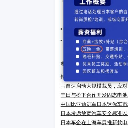
上一篇汽车：
卡洛斯·戈
下一篇汽车：
日产加速智能
【
发表评
相关文章
铃木加速电动迷你车开发，应
马自达启动大规模裁员，应对
丰田与松下合作开发固态电池，
中国比亚迪进军日本迷你车市
日本考虑放宽汽车安全标准以
日本车企在上海车展推新款电