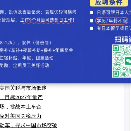
汽车录入：贯通日本语 责任编辑：贯通日本语
恩逃离日本五年后，在黎巴嫩教授商业战略
驾驶研发，计划2027年量产L4级自动驾驶
论
】【
加入收藏
】【
告诉好友
】【
打印此文
】【
关闭窗口
】
对中国竞争压力
美国关税与市场低迷
目标2027年量产
场，挑战本土车企
应对美国关税压力
动车，寻求中国市场突破