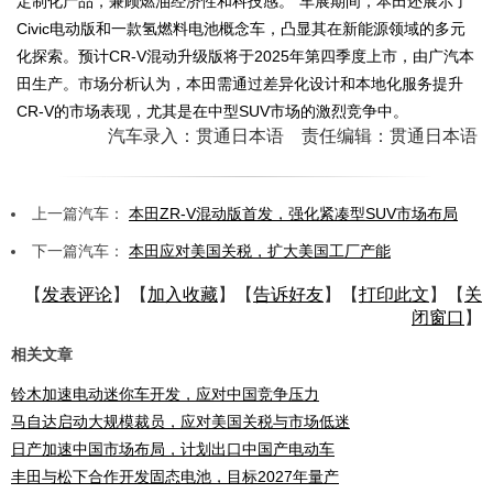
定制化产品，兼顾燃油经济性和科技感。”车展期间，本田还展示了
Civic电动版和一款氢燃料电池概念车，凸显其在新能源领域的多元
化探索。预计CR-V混动升级版将于2025年第四季度上市，由广汽本
田生产。市场分析认为，本田需通过差异化设计和本地化服务提升
CR-V的市场表现，尤其是在中型SUV市场的激烈竞争中。
汽车录入：贯通日本语 责任编辑：贯通日本语
上一篇汽车：
本田ZR-V混动版首发，强化紧凑型SUV市场布局
下一篇汽车：
本田应对美国关税，扩大美国工厂产能
【
发表评论
】【
加入收藏
】【
告诉好友
】【
打印此文
】【
关
闭窗口
】
相关文章
铃木加速电动迷你车开发，应对中国竞争压力
马自达启动大规模裁员，应对美国关税与市场低迷
日产加速中国市场布局，计划出口中国产电动车
丰田与松下合作开发固态电池，目标2027年量产