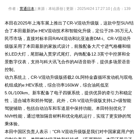
作者：
贯通日本
| 来源：本站原创 | 更新：2025/4/24 17:27:10 | 点击：
139
本田在2025年上海车展上推出了CR-V混动升级版，这款中型SUV结
合了本田最新的e:HEV混动技术和智能化升级，定位于28-35万元人
民币市场，直接对标丰田RAV4混动和比亚迪唐DM-i。CR-V混动升
级版采用了本田最新的家族式设计，前脸配备大尺寸进气格栅和细
长LED大灯，尾部融入贯穿式尾灯。内饰配备12.3英寸中控屏和全
景数字仪表，支持与科大讯飞合作的AI语音助手，提供多场景语音
控制。
动力系统上，CR-V混动升级版搭载2.0L阿特金森循环发动机与双电
机组成的e:HEV系统，综合功率160kW，综合油耗低至
5.0L/100km。新车配备了电子四驱系统，提供优异的牵引力和稳定
性，适合城市和郊外驾驶。此外，CR-V混动升级版支持L2+级智能
驾驶辅助，包括自动泊车和车道居中保持功能。本田特别优化了
NVH性能，通过增加隔音材料和优化电机运行，实现了更安静的驾
乘体验。
本田中国区负责人表示：“CR-V混动升级版是我们对中国家庭用户的