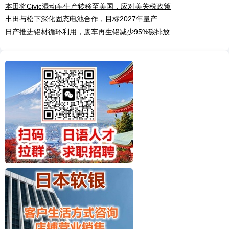
本田将Civic混动车生产转移至美国，应对美关税政策
丰田与松下深化固态电池合作，目标2027年量产
日产推进铝材循环利用，废车再生铝减少95%碳排放