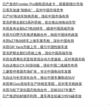
日产发布Frontier Pro插电混动皮卡，探索新细分市场
日系车加速“智能化”，应对中国市场竞争
日产N7电动车惊艳亮相，强化中国市场布局
雷克萨斯全新ES系列亮相，首次推出纯电动车型
丰田发布全新bZ7电动轿车，瞄准中国高端市场
丰田与日野汽车推进氢能合作，响应中国绿色政策
丰田bZ7电动轿车上海车展亮相，深化中国布局
丰田GR Yaris升级上市，吸引中国性能车迷
雷克萨斯全新ES亮相上海，强化中国高端市场
丰田在西弗吉尼亚投资混合动力变速箱，应对美国关税
马自达推出CX-50混动版，强化中国二线城市布局
三菱暂停美国市场扩张，专注中国电动车发展
马自达与长安深化合作，推出中国专属电动SUV
本田将Civic混动车生产转移至美国，应对美关税政策
丰田与松下深化固态电池合作，目标2027年量产
日产推进铝材循环利用，废车再生铝减少95%碳排放