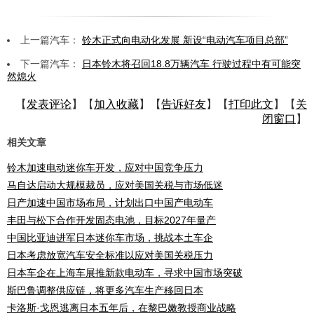
上一篇汽车：
铃木正式向电动化发展 新设“电动汽车项目总部”
下一篇汽车：
日本铃木将召回18.8万辆汽车 行驶过程中有可能突
然熄火
【
发表评论
】【
加入收藏
】【
告诉好友
】【
打印此文
】【
关
闭窗口
】
相关文章
铃木加速电动迷你车开发，应对中国竞争压力
马自达启动大规模裁员，应对美国关税与市场低迷
日产加速中国市场布局，计划出口中国产电动车
丰田与松下合作开发固态电池，目标2027年量产
中国比亚迪进军日本迷你车市场，挑战本土车企
日本考虑放宽汽车安全标准以应对美国关税压力
日本车企在上海车展推新款电动车，寻求中国市场突破
斯巴鲁调整供应链，将更多汽车生产移回日本
卡洛斯·戈恩逃离日本五年后，在黎巴嫩教授商业战略