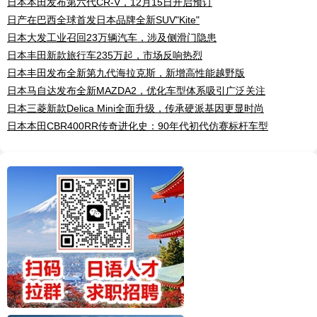
日本本田发布第六代CR-V，12月15日开启预订
日产在巴西全球首发日本品牌全新SUV"Kite"
日本大发工业召回23万辆汽车，涉及侧滑门隐患
日本丰田新款旅行车235万起，市场反响热烈
日本丰田发布全新第九代海拉克斯，新增高性能越野版
日本马自达发布全新MAZDA2，优化车型体系吸引广泛关注
日本三菱新款Delica Mini全面升级，传承硬派基因更显时尚
日本本田CBR400RR传奇进化史：90年代初代仿赛标杆车型