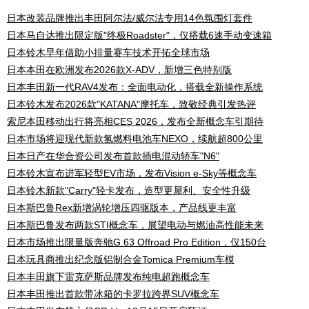
日本改装品牌推出丰田阿尔法/威尔法专用14色氛围灯套件
日本马自达推出限定版"终极Roadster"，仅搭载6速手动变速箱
日本铃木早年借助小排量赛车技术开拓全球市场
日本本田在欧洲发布2026款X-ADV，新增三色特别版
日本丰田新一代RAV4发布：全面电动化，搭载全新操作系统
日本铃木发布2026款"KATANA"摩托车，致敬经典引发热评
索尼本田移动出行将亮相CES 2026，发布全新概念车引期待
日本市场将迎现代新款氢燃料电池车NEXO，续航超800公里
日本日产在华合资公司发布首款插电混动轿车"N6"
日本铃木宣布进军轻型EV市场，发布Vision e-Sky等概念车
日本铃木新款"Carry"轻卡发布，造型更犀利、安全性升级
日本斯巴鲁Rex新增涡轮增压四驱版本，产品线更丰富
日本斯巴鲁发布两款STI概念车，展望电动与燃油高性能未来
日本市场推出限量版奔驰G 63 Offroad Pro Edition，仅150台
日本玩具商推出纪念版铝制合金Tomica Premium车模
日本丰田旗下雷克萨斯品牌发布纯电超跑概念车
日本丰田推出首款带冰箱的卡罗拉跨界SUV概念车