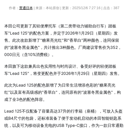
作者：
贯通日本
| 来源：本站原创 | 更新：2025/12/6 7:27:16 | 点击：
387
本田公司更新了其轻便摩托车（第二类带动力辅助自行车）踏板
车"Lead 125"的配色方案，并定于2026年1月29日（星期四）发
售。此次改款新增了"糖果亮光红"和"香草白"两种颜色，连同保留
的"波塞冬黑金属色"，共计推出3种颜色。厂商建议零售价为352，
000日元（含10%消费税）。
本田旗下这款兼具出色实用性与时尚设计、备受好评的轻便踏板
车"Lead 125"，将变更配色并于2026年1月29日（星期四）发售。
此次为Lead 125的配色新增了为日常生活增添色彩的"糖果亮光
红"以及富有高级感的"香草白"，连同原有的"波塞冬黑金属色"，构
成了全3色的配色阵容。
Lead 125不仅配备了容量高达37升的行李箱（座桶），可放入头盔
或B4尺寸的包袋，还标准装备了便于发动机启动的本田智能钥匙系
统，以及可为移动设备充电的USB Type-C接口，作为一款日常通勤