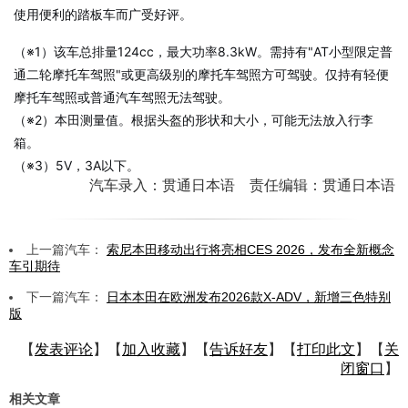
使用便利的踏板车而广受好评。
（※1）该车总排量124cc，最大功率8.3kW。需持有"AT小型限定普
通二轮摩托车驾照"或更高级别的摩托车驾照方可驾驶。仅持有轻便
摩托车驾照或普通汽车驾照无法驾驶。
（※2）本田测量值。根据头盔的形状和大小，可能无法放入行李
箱。
（※3）5V，3A以下。
汽车录入：贯通日本语 责任编辑：贯通日本语
上一篇汽车：
索尼本田移动出行将亮相CES 2026，发布全新概念
车引期待
下一篇汽车：
日本本田在欧洲发布2026款X-ADV，新增三色特别
版
【
发表评论
】【
加入收藏
】【
告诉好友
】【
打印此文
】【
关
闭窗口
】
相关文章