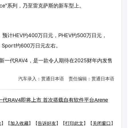
"Hiace"系列，乃至雷克萨斯的新车型上。
预计HEV约400万日元，PHEV约500万日元，
R Sport约600万日元左右。
一代RAV4，是一款令人期待在2025财年内发售
汽车录入：贯通日本语 责任编辑：贯通日本语
代RAV4即将上市 首次搭载自有软件平台Arene
论
】【
加入收藏
】【
告诉好友
】【
打印此文
】【
关闭窗口
】