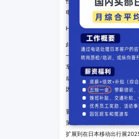
性能显著增强。此外，采用水
电车使用，长途行驶则作为混
HEV也通过控制和电机功率
此外，首次搭载丰田自主研发的
一大亮点。与近年其他厂商推进采用
车辆控制和信息系统的自有系
成本。在原材料价格飞涨、人
因素叠加的当下，"Arene
（SDV）趋势加速的背景下
要技术基础。丰田采取了精准
策也体现在Arene的采用上。
扩展到在日本移动出行展2025上发