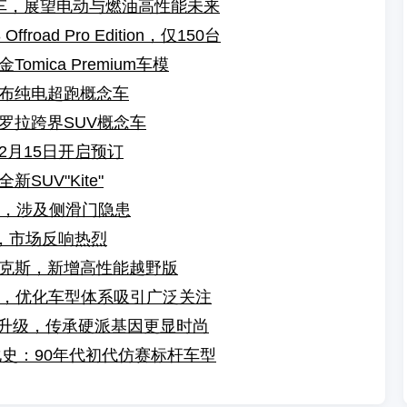
念车，展望电动与燃油高性能未来
oad Pro Edition，仅150台
mica Premium车模
布纯电超跑概念车
罗拉跨界SUV概念车
2月15日开启预订
UV"Kite"
车，涉及侧滑门隐患
，市场反响热烈
克斯，新增高性能越野版
2，优化车型体系吸引广泛关注
i全面升级，传承硬派基因更显时尚
进化史：90年代初代仿赛标杆车型