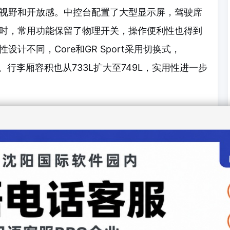
视野和开放感。中控台配置了大型显示屏，驾驶席
时，常用功能保留了物理开关，操作便利性也得到
计不同，Core和GR Sport采用切换式，
钮式。行李厢容积也从733L扩大至749L，实用性进一步
，统一为混合动力（HEV）和插电式混合动力
提供HEV和PHEV，Adventure为HEV专用，GR
车型均采用E-Four（四驱系统），空气动力学和悬架等
。
著，得益于电池容量增大和单元效率提升，纯电续航
0公里，提升约1.6倍。电机功率也提高了12%，加速