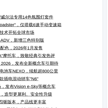
/威尔法专用14色氛围灯套件
adster"，仅搭载6速手动变速箱
技术开拓全球市场
-ADV，新增三色特别版
车配色，2026年1月发售
ANA"摩托车，致敬经典引发热评
 2026，发布全新概念车引期待
池车NEXO，续航超800公里
插电混动轿车"N6"
布Vision e-Sky等概念车
发布，造型更犀利、安全性升级
压四驱版本，产品线更丰富