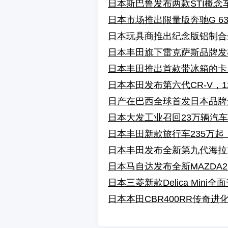
日本斯巴鲁发布两款STI概
日本市场推出限量版奔驰G 63 Offr
日本玩具商推出纪念版铝制合金To
日本丰田旗下雷克萨斯品牌发
日本丰田推出首款带冰箱的卡
日本本田发布第六代CR-V，1
日产在巴西全球首发日本品牌全新S
日本大发工业召回23万辆汽
日本丰田新款旅行车235万起
日本丰田发布全新第九代海拉
日本马自达发布全新MAZDA
日本三菱新款Delica Min
日本本田CBR400RR传奇