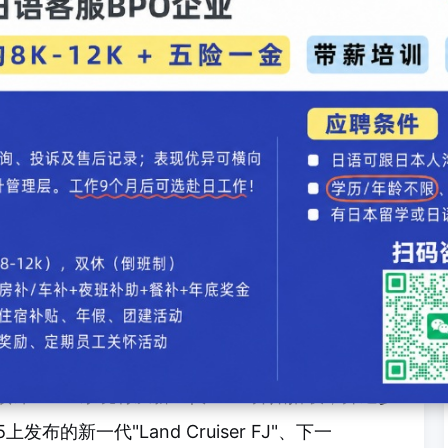
冷式电池并支持直流快速充电，日常通勤可作为纯
动车，其全能性是最大魅力。
的优化，实现了更平顺、安静的行驶体验。
新一代车载操作系统"Arene"也是新一代RAV4的
的"Google Built-in"不同，这是丰田整合了
统，由于无需支付授权费，预计也有助于控制车辆
力成本上升、先进驾驶辅助系统标准化等多重成本
"被视为抑制车价上涨的有效手段。在软件定义汽车
，这可以说是一项既能控制成本又能提升附加值的重
投入开发资源、消除浪费的战略，其巧妙的经营决
预计Arene系统将从新一代RAV4开始搭载，并逐步
布的新一代"Land Cruiser FJ"、下一