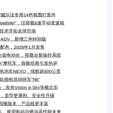
/威尔法专用14色氛围灯套件
adster"，仅搭载6速手动变速箱
技术开拓全球市场
-ADV，新增三色特别版
车配色，2026年1月发售
：全面电动化，搭载全新操作系统
ANA"摩托车，致敬经典引发热评
池车NEXO，续航超800公里
插电混动轿车"N6"
布Vision e-Sky等概念车
发布，造型更犀利、安全性升级
压四驱版本，产品线更丰富
念车，展望电动与燃油高性能未来