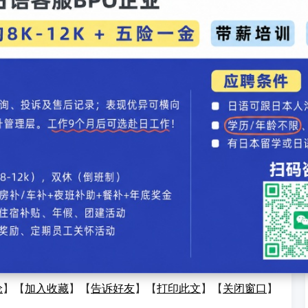
:00-17:30（日本时间1月6日10:00-10:30）在
移动出行AFEELA展台举行。计划也将在AFEELA
）上，已汇集了诸如"新概念车会是什么样子
样"、"十分期待"等充满期待的声音。
技术表示惊讶，例如"技术进化速度超乎想象"。
汽车录入：贯通日本语 责任编辑：贯通日本语
第六代CR-V，12月15日开启预订
Lead 125踏板车配色，2026年1月发售
论
】【
加入收藏
】【
告诉好友
】【
打印此文
】【
关闭窗口
】