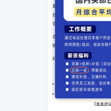
新闻发布会定于当地时间1月5日17
拉斯维加斯会议中心的索尼本田
官方YouTube频道进行直播。
在社交平台X（原Twitter
呢！？"、"很期待会做成什么
此外，也有用户对持续进化的
上一篇汽车：
日本本田发布
下一篇汽车：
日本本田更新
【
发表评