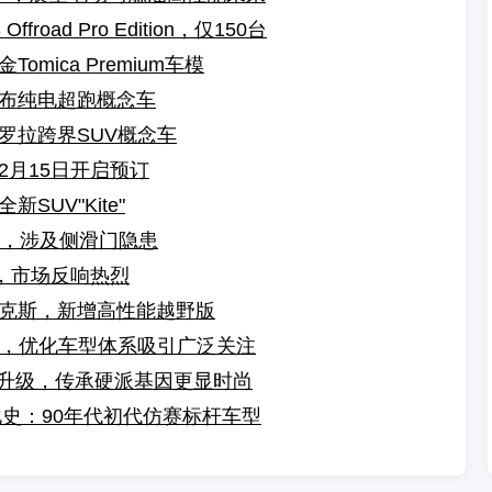
oad Pro Edition，仅150台
mica Premium车模
布纯电超跑概念车
罗拉跨界SUV概念车
2月15日开启预订
UV"Kite"
车，涉及侧滑门隐患
，市场反响热烈
克斯，新增高性能越野版
2，优化车型体系吸引广泛关注
i全面升级，传承硬派基因更显时尚
进化史：90年代初代仿赛标杆车型