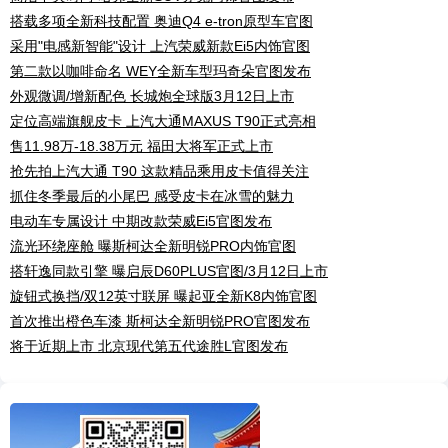
搭载多项全新科技配置 奥迪Q4 e-tron原型车官图
采用"电感新智能"设计 上汽荣威新款Ei5内饰官图
第二款以咖啡命名 WEY全新车型玛奇朵官图发布
外观微调/增新配色 长城炮全球版3月12日上市
定位高端旗舰皮卡 上汽大通MAXUS T90正式亮相
售11.98万-18.38万元 福田大将军正式上市
抢先拍上汽大通 T90 这款精品乘用皮卡值得关注
抓住冬季最后的小尾巴 感受皮卡在冰雪的魅力
电动车专属设计 中期改款荣威Ei5官图发布
流光环绕座舱 曝斯柯达全新明锐PRO内饰官图
搭轩逸同款引擎 曝启辰D60PLUS官图/3月12日上市
旋钮式换挡/双12英寸联屏 曝起亚全新K8内饰官图
首次推出橙色车漆 斯柯达全新明锐PRO官图发布
将于近期上市 北京现代第五代途胜L官图发布