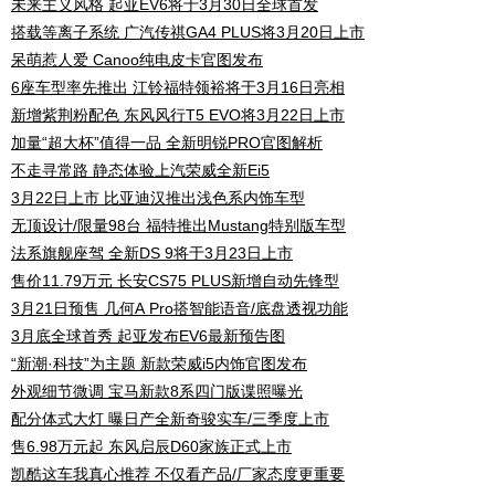
未来主义风格 起亚EV6将于3月30日全球首发
搭载等离子系统 广汽传祺GA4 PLUS将3月20日上市
呆萌惹人爱 Canoo纯电皮卡官图发布
6座车型率先推出 江铃福特领裕将于3月16日亮相
新增紫荆粉配色 东风风行T5 EVO将3月22日上市
加量“超大杯”值得一品 全新明锐PRO官图解析
不走寻常路 静态体验上汽荣威全新Ei5
3月22日上市 比亚迪汉推出浅色系内饰车型
无顶设计/限量98台 福特推出Mustang特别版车型
法系旗舰座驾 全新DS 9将于3月23日上市
售价11.79万元 长安CS75 PLUS新增自动先锋型
3月21日预售 几何A Pro搭智能语音/底盘透视功能
3月底全球首秀 起亚发布EV6最新预告图
“新潮·科技”为主题 新款荣威i5内饰官图发布
外观细节微调 宝马新款8系四门版谍照曝光
配分体式大灯 曝日产全新奇骏实车/三季度上市
售6.98万元起 东风启辰D60家族正式上市
凯酷这车我真心推荐 不仅看产品/厂家态度更重要