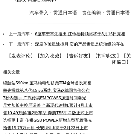
汽车录入：贯通日本语 责任编辑：贯通日本语
上一篇汽车：
6座车型率先推出 江铃福特领裕将于3月16日亮相
下一篇汽车：
深度体验星途揽月 它的产品素质是统治级的存在
【
发表评论
】【
加入收藏
】【
告诉好友
】【
打印此文
】【
关
闭窗口
】
相关文章
续航达590km 宝马纯电动轿跑车i4全球首发亮相
率先搭载第八代iDrive系统 宝马iX德国售价公布
7秒内选手 广汽传祺EMPOW55加速时间曝光
尺寸加长中控屏调整 全新现代途胜L预计4月上市
售10.49万起/推2款车型 奔腾T55牛犇版正式上市
选择更丰富 传祺GS3 POWER新增车型配置曝光
预售15.79万元起 长安UNI-K将于3月23日上市