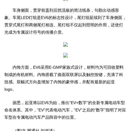
车身侧面，贯穿前盖到后扰流板的简洁线条，勾勒出动感形
象。车尾LED灯组是EV6的标志性设计，尾灯组延续到了车身侧面，
贯穿式尾灯和两侧尾灯相连。尾灯组不仅起到照明的作用，还使灯
光成为专属设计符号的传播介质。
内饰方面，EV6采用E-GMP家族式设计，材料均为可回收塑料
制成的有机材料。内饰搭载了曲面双联屏以及触控按键，充满了科
技感。双幅式方向盘增加了内饰的豪华感，并配有最新的起亚
logo。
据悉，起亚将以EV6为始，推出“EV+数字”的全新专属电动车型
命名体系。其中，“EV”代表电动汽车，“EV”之后的“数字”指明了对应
车型在专属电动汽车产品阵容中的位置。
（图/文 网通社 刘岸泽）