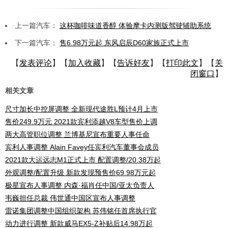
上一篇汽车：
这杯咖啡味道香醇 体验摩卡内测版驾驶辅助系统
下一篇汽车：
售6.98万元起 东风启辰D60家族正式上市
【
发表评论
】【
加入收藏
】【
告诉好友
】【
打印此文
】【
关
闭窗口
】
相关文章
尺寸加长中控屏调整 全新现代途胜L预计4月上市
售价249.9万元 2021款宾利添越V8车型售价上调
两大高管职位调整 兰博基尼宣布重要人事任命
宾利人事调整 Alain Favey任宾利汽车董事会成员
2021款大运远志M1正式上市 配置调整/20.38万起
外观调整/配置升级 新款发现预售价69.98万元起
极星宣布人事调整 内森·福肖任中国/亚太负责人
韦巍担任总裁 伟世通中国区宣布人事调整
雷诺集团调整中国组织架构 苏伟铭任首席执行官
动力进行调整 新款威马EX5-Z补贴后14.98万起