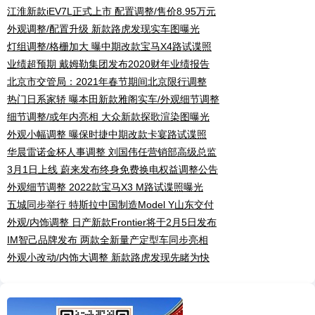
江淮新款iEV7L正式上市 配置调整/售价8.95万元
外观调整/配置升级 新款路虎发现实车图曝光
灯组调整/格栅加大 曝中期改款宝马X4路试谍照
业绩超预期 戴姆勒集团发布2020财年业绩报告
北京市交管局：2021年春节期间北京限行调整
热门日系家轿 曝本田新款雅阁实车/外观细节调整
细节调整/或年内亮相 大众新款探歌渲染图曝光
外观小幅调整 曝保时捷中期改款卡宴路试谍照
华晨雷诺金杯人事调整 刘国伟任营销部高级总监
3月1日上线 蔚来发布终身免费换电权益调整公告
外观细节调整 2022款宝马X3 M路试谍照曝光
五城同步举行 特斯拉中国制造Model Y山东交付
外观/内饰调整 日产新款Frontier将于2月5日发布
IM智己品牌发布 两款全新量产定型车同步亮相
外观小改动/内饰大调整 新款路虎发现先睹为快