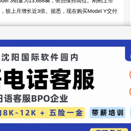
el 3销量为13,688辆，依旧保持高位。刚刚上市
30辆，较上月增长近3倍。据悉，现在购买Model Y交付
。
数量已突破6000桩，建成并开放超过760座超级
电站，覆盖超过300座城市，基本囊括全国各主要城
近10年间大幅增长，根据一份调查，特斯拉品牌在
％。
汽车录入：贯通日本语 责任编辑：贯通日本语