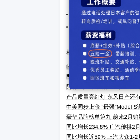
上一篇汽车：
同比增长443
下一篇汽车：
3月14日上
【
发表评
相关文章
临近315被五部门约谈 特斯
即将全面电动化 MINI将于2
阿特兹投诉率居高不下 一汽
产品质量亮红灯 东风日产还
中美同步上涨 “最强”Model S
豪华品牌榜单第九 蔚来2月销量
同比增长234.8% 广汽传祺2月
同比增长近59% 上汽大众1-2月