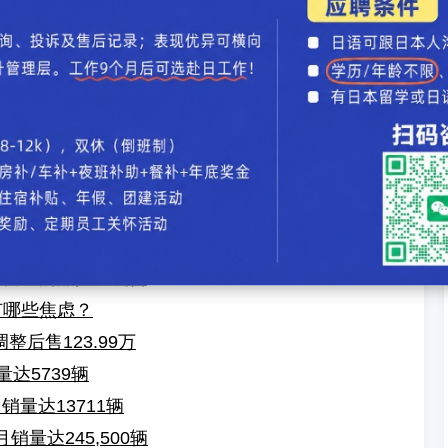
.4% 广汽集团2月销量共计10.5万辆
市/限量300辆 坦克300将推限定版车型
论
】【
加入收藏
】【
告诉好友
】【
打印此文
】【
关闭窗口
】
拉有没有瑟瑟发抖？
025年推最终版燃油车
马自达的品控现硬伤
有哪些焦虑？
调整后售123.99万
达5739辆
销量达13711辆
销量达245,500辆