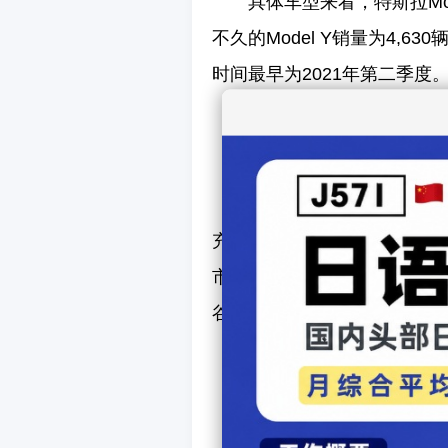
具体车型来看，特斯拉Mod
不久的Model Y销量为4,6
时间最早为2021年第二季度
截至目前，国内超级充电桩
充电站、超过700座目的地充
市。此外，特斯拉相关词条在
谷歌的搜索量增长了1262.1
（图/文 网通社 刘岸泽）