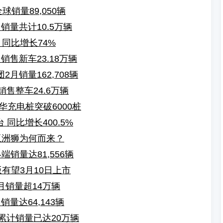
球销量89,050辆
月销量共计10.5万辆
台 同比增长74%
月销售新车23.18万辆
2月销量162,708辆
售整车24.6万辆
华充电桩突破6000桩
 同比增长400.5%
亚洲狮为何而来？
端销量达81,556辆
版有望3月10日上市
月销量超14万辆
销量达64,143辆
EV累计销量已达20万辆