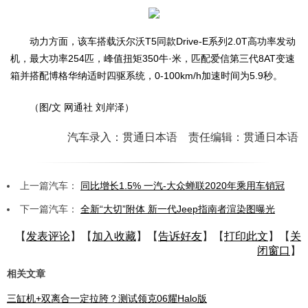
动力方面，该车搭载沃尔沃T5同款Drive-E系列2.0T高功率发动
机，最大功率254匹，峰值扭矩350牛·米，匹配爱信第三代8AT变速
箱并搭配博格华纳适时四驱系统，0-100km/h加速时间为5.9秒。
（图/文 网通社 刘岸泽）
汽车录入：贯通日本语 责任编辑：贯通日本语
上一篇汽车：
同比增长1.5% 一汽-大众蝉联2020年乘用车销冠
下一篇汽车：
全新“大切”附体 新一代Jeep指南者渲染图曝光
【
发表评论
】【
加入收藏
】【
告诉好友
】【
打印此文
】【
关
闭窗口
】
相关文章
三缸机+双离合一定拉胯？测试领克06耀Halo版