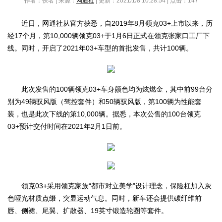
作者：佚名 | 来源：
网通社
| 更新：2021/1/8 10:28:54 | 点击：
147
近日，网通社从官方获悉，自2019年8月领克03+上市以来，历
经17个月，第10,000辆领克03+于1月6日正式在领克张家口工厂下
线。同时，开启了2021年03+车型的首批发售，共计100辆。
此次发售的100辆领克03+车身颜色均为炫燃金，其中前99台分
别为49辆驭风版（驾控套件）和50辆驭风版，第100辆为性能套
装，也是此次下线的第10,000辆。据悉，本次公售的100台领克
03+预计交付时间在2021年2月1日前。
领克03+采用领克家族“都市对立美学”设计理念，保险杠加入灰
色哑光材质点缀，突显运动气息。同时，新车还会提供碳纤维前
唇、侧裙、尾翼、扩散器、19英寸锻造轮圈等套件。