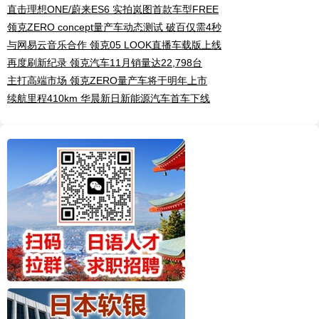
直击理想ONE/蔚来ES6 实拍岚图首款车型FREE
领克ZERO concept量产车动态测试 破百仅需4秒
与网易云音乐合作 领克05 LOOK直播车载版上线
再度刷新纪录 领克汽车11月销量达22,798台
主打高端市场 领克ZERO量产车将于明年上市
续航里程410km 华晨新日新能源汽车首车下线