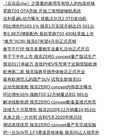
《岳说岳che》之限量的家用车有惊人的拍卖价格
零跑T03 OTA升级 开放三项驾驶辅助系统
吉利星越L动力曝光 搭载沃尔沃2.0TD发动机
同比增长约183.1% 领克1月实现月销达25,501台
售5.98万/增新配色 新款零跑T03 400轻享版上市
“换壳”XC90 领克07有望4月份正式亮相
春节不打烊 领克多重购车送豪礼活动正式开启
将于下半年上市 领克ZERO concept量产版试生产
领克01订单破万 首批PHEV车型将于近期登陆欧洲
欧洲第二家 领克瑞典哥德堡体验店正式开业
最有欧洲范儿的国产SUV 试驾全新领克01
运动光能座舱 领克ZERO concept内饰首次曝光
环比增长55% 领跑T03 12月销量达到2,981台
解决续航焦虑 领克ZERO concept配备直接式热泵
连续九个月双增长 领克2020年12月销量24,853台
未来之路一片光明 吉利汽车2020年终总结
测试表现优异 领克ZERO concept量产车完成实验
把一台SUV开上F3赛道是啥体验 领克05让人很意外