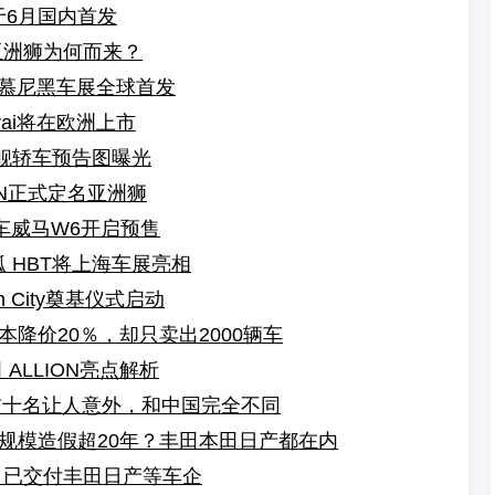
将于6月国内首发
亚洲狮为何而来？
月慕尼黑车展全球首发
rai将在欧洲上市
旗舰轿车预告图曝光
ION正式定名亚洲狮
驶车威马W6开启预售
狐 HBT将上海车展亮相
 City奠基仪式启动
降价20％，却只卖出2000辆车
ALLION亮点解析
，前十名让人意外，和中国完全不同
规模造假超20年？丰田本田日产都在内
 已交付丰田日产等车企