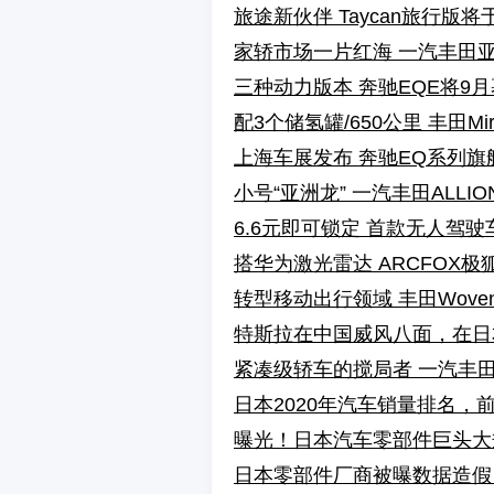
旅途新伙伴 Taycan旅行版
家轿市场一片红海 一汽丰田
三种动力版本 奔驰EQE将9
配3个储氢罐/650公里 丰田Mi
上海车展发布 奔驰EQ系列
小号“亚洲龙” 一汽丰田ALL
6.6元即可锁定 首款无人驾
搭华为激光雷达 ARCFOX极
转型移动出行领域 丰田Woven
特斯拉在中国威风八面，在日本
紧凑级轿车的搅局者 一汽丰田 
日本2020年汽车销量排名
曝光！日本汽车零部件巨头大
日本零部件厂商被曝数据造假