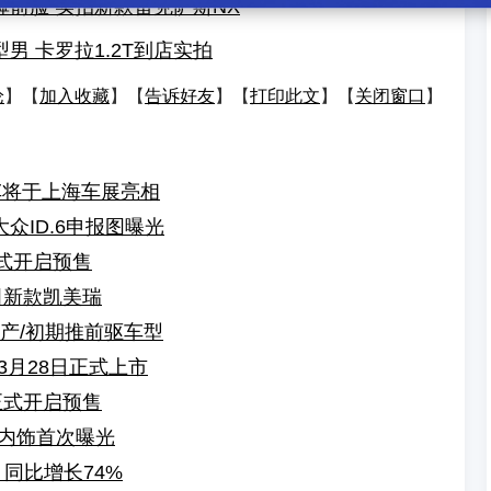
锤前脸 实拍新款雷克萨斯NX
男 卡罗拉1.2T到店实拍
论
】【
加入收藏
】【
告诉好友
】【
打印此文
】【
关闭窗口
】
新车将于上海车展亮相
众ID.6申报图曝光
正式开启预售
田新款凯美瑞
产/初期推前驱车型
3月28日正式上市
正式开启预售
尚内饰首次曝光
台 同比增长74%