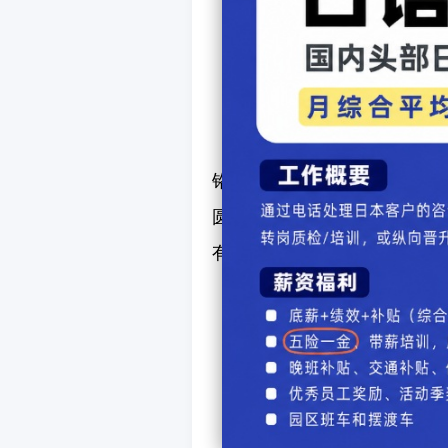
外观方面，新款雷凌采用丰
铬饰条从车标向两侧延伸至大
圆形雾灯边缘加入镀铬饰条点
有银色饰条，与两侧重新设计