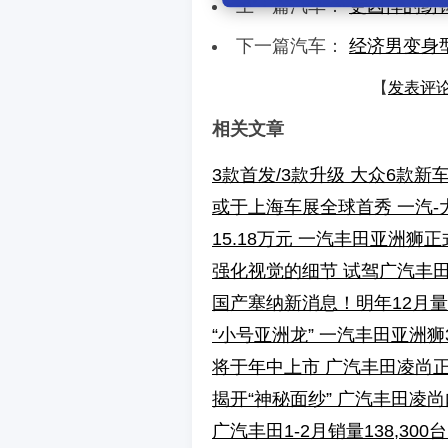
上一篇汽车：
更凶悍的纺
下一篇汽车：
经济男变身型
【
发表评
相关文章
3款首发/3款升级 大众6款
或于上海车展全球首秀 一汽-大
15.18万元 一汽丰田亚洲狮
强化视觉的细节 试驾广汽丰
国产塞纳新消息！明年12月量
“小号亚洲龙” 一汽丰田亚洲狮
将于年中上市 广汽丰田凌尚
揭开“神秘面纱” 广汽丰田凌
广汽丰田1-2月销量138,300