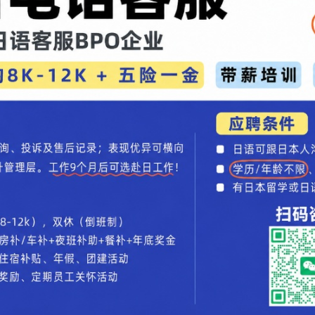
田KEEN-LOOK家族设计语言，发动机舱边缘镀
灯，进气格栅换装“大嘴式”六边形造型。格栅两侧
缀，整体运动感十足。新车尾部造型独特，中间带
的尾灯相融合，且内部采用LED光源。
[1]
[2]
下一页
尾页
汽车录入：贯通日本语 责任编辑：贯通日本语