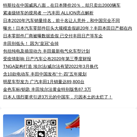
特斯拉在中国威风八面，在日本降价20％，却只卖出2000辆车
紧凑级轿车的搅局者 一汽丰田 ALLION亮点解析
日本2020年汽车销量排名，前十名让人意外，和中国完全不同
曝光！日本汽车零部件巨头大规模造假超20年？丰田本田日产都在内
日本零部件厂商被曝数据造假 已交付丰田日产等车企
丰田别低头！ 因为“皇冠”会掉
包括纯电及插混动力 丰田最新电气化车型计划
受疫情影响 日产汽车公布2020年第三季度财报
TNGA架构打造 埃尔法/威尔法有望2022年3月换代
含10款电动车 丰田中国发布“十·四”五年规划
明星车型发力 广汽丰田1月销量达89,800台
金色车标/钥匙 丰田埃尔法黄金特别版售87.3万
日本人强烈要求引进3万元的中国车，只因本土的太烂了！