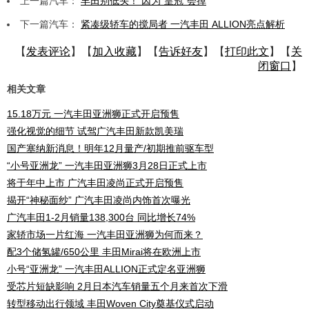
上一篇汽车：
丰田别低头！ 因为“皇冠”会掉
下一篇汽车：
紧凑级轿车的搅局者 一汽丰田 ALLION亮点解析
【
发表评论
】【
加入收藏
】【
告诉好友
】【
打印此文
】【
关
闭窗口
】
相关文章
15.18万元 一汽丰田亚洲狮正式开启预售
强化视觉的细节 试驾广汽丰田新款凯美瑞
国产塞纳新消息！明年12月量产/初期推前驱车型
“小号亚洲龙” 一汽丰田亚洲狮3月28日正式上市
将于年中上市 广汽丰田凌尚正式开启预售
揭开“神秘面纱” 广汽丰田凌尚内饰首次曝光
广汽丰田1-2月销量138,300台 同比增长74%
家轿市场一片红海 一汽丰田亚洲狮为何而来？
配3个储氢罐/650公里 丰田Mirai将在欧洲上市
小号“亚洲龙” 一汽丰田ALLION正式定名亚洲狮
受芯片短缺影响 2月日本汽车销量五个月来首次下滑
转型移动出行领域 丰田Woven City奠基仪式启动