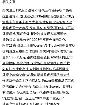
相关文章
路虎卫士130渲染图曝光 提供三排座椅/明年亮相
综合油耗2L 发现运动P300e插电混动版售42.28万
迎接车市百年未有之大变局 捷豹路虎准备好了吗
新路虎卫士V8车型发布 搭5.0T引擎/两种车身可选
外观调整/配置升级 新款路虎发现实车图曝光
捷豹路虎“重塑未来” 2025年实现全面电动化
限定25辆 路虎卫士推Works V8 Trophy特别版车型
捷豹路虎发布新全球战略 路虎5年推6款纯电产品
售价189.80万元 路虎揽胜运动版SVR特别版上市
领导捷豹/路虎品牌 庞忠智出任销售执行副总裁
向科技智能化靠拢 全新路虎揽胜内饰谍照曝光
外观小改动/内饰大调整 新款路虎发现先睹为快
连续两年蝉联！路虎获J.D. Power豪车市场第二名
路虎倍耐力合作研发 新款卫士配Scorpion四季胎
有望采用混动系统 全新一代路虎揽胜谍照曝光
“最佳”实至名归 卫士获2021中国年度设计车
轴距变短更加灵活 全新路虎卫士90首发