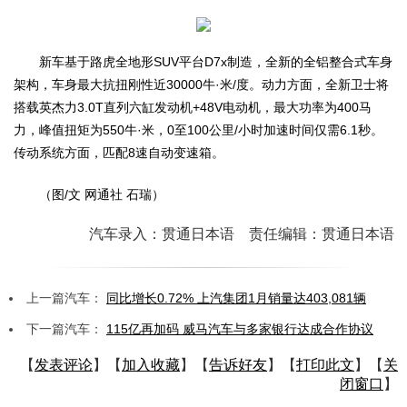
新车基于路虎全地形SUV平台D7x制造，全新的全铝整合式车身
架构，车身最大抗扭刚性近30000牛·米/度。动力方面，全新卫士将
搭载英杰力3.0T直列六缸发动机+48V电动机，最大功率为400马
力，峰值扭矩为550牛·米，0至100公里/小时加速时间仅需6.1秒。
传动系统方面，匹配8速自动变速箱。
（图/文 网通社 石瑞）
汽车录入：贯通日本语 责任编辑：贯通日本语
上一篇汽车：
同比增长0.72% 上汽集团1月销量达403,081辆
下一篇汽车：
115亿再加码 威马汽车与多家银行达成合作协议
【
发表评论
】【
加入收藏
】【
告诉好友
】【
打印此文
】【
关
闭窗口
】