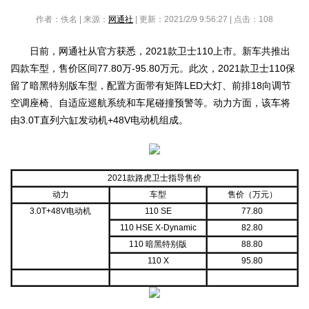
作者：佚名 | 来源：
网通社
| 更新：2021/2/9 9:56:27 | 点击：
108
日前，网通社从官方获悉，2021款卫士110上市。新车共推出
四款车型，售价区间77.80万-95.80万元。此次，2021款卫士110保
留了暗黑特别版车型，配置方面带有矩阵LED大灯、前排18向调节
空调座椅、自适应巡航系统和车尾碰撞预警等。动力方面，该车将
由3.0T直列六缸发动机+48V电动机组成。
2021款路虎卫士指导售价
动力
车型
售价（万元）
3.0T+48V电动机
110 SE
77.80
110 HSE X-Dynamic
82.80
110 暗黑特别版
88.80
110 X
95.80