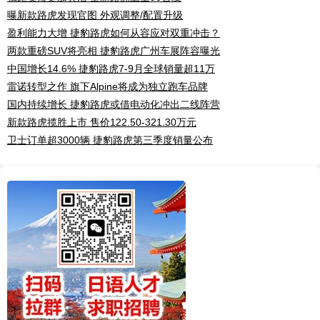
曝新款路虎发现官图 外观调整/配置升级
盈利能力大增 捷豹路虎如何从容应对双重冲击？
两款重磅SUV将亮相 捷豹路虎广州车展阵容曝光
中国增长14.6% 捷豹路虎7-9月全球销量超11万
雷诺转型之作 旗下Alpine将成为独立跑车品牌
国内持续增长 捷豹路虎或借电动化冲出二线阵营
新款路虎揽胜上市 售价122.50-321.30万元
卫士订单超3000辆 捷豹路虎第三季度销量公布