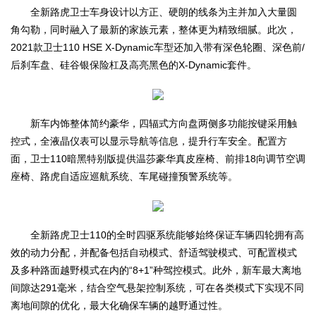
全新路虎卫士车身设计以方正、硬朗的线条为主并加入大量圆
角勾勒，同时融入了最新的家族元素，整体更为精致细腻。此次，
2021款卫士110 HSE X-Dynamic车型还加入带有深色轮圈、深色前/
后刹车盘、硅谷银保险杠及高亮黑色的X-Dynamic套件。
新车内饰整体简约豪华，四辐式方向盘两侧多功能按键采用触
控式，全液晶仪表可以显示导航等信息，提升行车安全。配置方
面，卫士110暗黑特别版提供温莎豪华真皮座椅、前排18向调节空调
座椅、路虎自适应巡航系统、车尾碰撞预警系统等。
全新路虎卫士110的全时四驱系统能够始终保证车辆四轮拥有高
效的动力分配，并配备包括自动模式、舒适驾驶模式、可配置模式
及多种路面越野模式在内的“8+1”种驾控模式。此外，新车最大离地
间隙达291毫米，结合空气悬架控制系统，可在各类模式下实现不同
离地间隙的优化，最大化确保车辆的越野通过性。