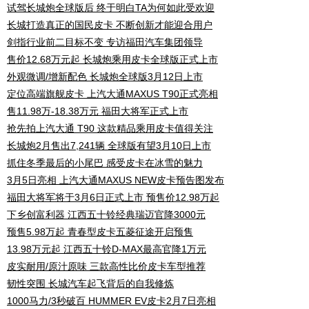
试驾长城炮全球版后 终于明白TA为何如此受欢迎
长城打造真正的国民皮卡 不断创新才能迎合用户
剑指行业前二目标不变 专访福田汽车集团领导
售价12.68万元起 长城炮乘用皮卡全球版正式上市
外观微调/增新配色 长城炮全球版3月12日上市
定位高端旗舰皮卡 上汽大通MAXUS T90正式亮相
售11.98万-18.38万元 福田大将军正式上市
抢先拍上汽大通 T90 这款精品乘用皮卡值得关注
长城炮2月售出7,241辆 全球版有望3月10日上市
抓住冬季最后的小尾巴 感受皮卡在冰雪的魅力
3月5日亮相 上汽大通MAXUS NEW皮卡预告图发布
福田大将军将于3月6日正式上市 预售价12.98万起
下乡创富利器 江西五十铃经典瑞迈官降3000元
预售5.98万起 青春型皮卡五菱征途开启预售
13.98万元起 江西五十铃D-MAX最高官降1万元
皮实耐用/原汁原味 三款高性比价皮卡车型推荐
韧性突围 长城汽车起飞背后的自我修炼
1000马力/3秒破百 HUMMER EV皮卡2月7日亮相