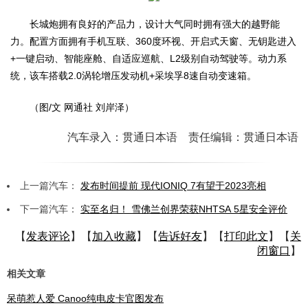
长城炮拥有良好的产品力，设计大气同时拥有强大的越野能
力。配置方面拥有手机互联、360度环视、开启式天窗、无钥匙进入
+一键启动、智能座舱、自适应巡航、L2级别自动驾驶等。动力系
统，该车搭载2.0涡轮增压发动机+采埃孚8速自动变速箱。
（图/文 网通社 刘岸泽）
汽车录入：贯通日本语 责任编辑：贯通日本语
上一篇汽车：
发布时间提前 现代IONIQ 7有望于2023亮相
下一篇汽车：
实至名归！ 雪佛兰创界荣获NHTSA 5星安全评价
【
发表评论
】【
加入收藏
】【
告诉好友
】【
打印此文
】【
关
闭窗口
】
相关文章
呆萌惹人爱 Canoo纯电皮卡官图发布