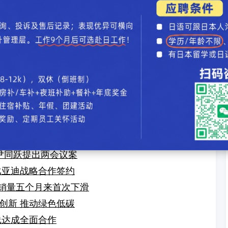
汽车录入：贯通日本语 责任编辑：贯通日本语
试 小马智行全新自动驾驶汽车下线
第八代凯美瑞中期改款开启下半场
论
】【
加入收藏
】【
告诉好友
】【
打印此文
】【
关闭窗口
】
 尹同跃提出两会议案
比亚迪战略合作签约
车销量五个月来首次下滑
创新 推动绿色低碳
线达成全面合作