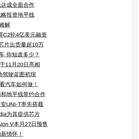
线达成全面合作
战略投资地平线
”难解
得C2轮4亿美元融资
芯片出货量超10万
汽车 你知道多少？
于11月20日亮相
动驾驶蓝图初现
看汽车如何做！
团和地平线签约合作
安UNI-T率先搭载
dia为其提供芯片
on V本月27日预售
的新情怀！