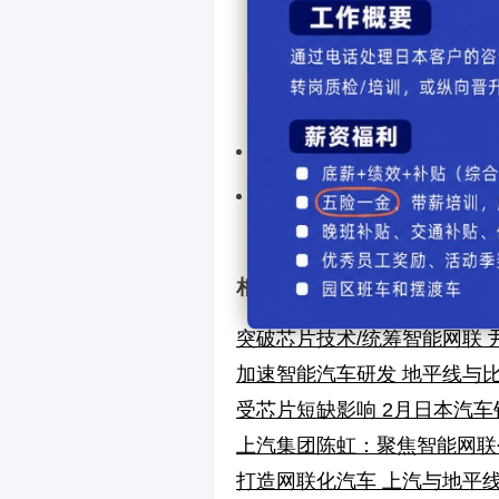
（图/文 网通社 庞硕）
上一篇汽车：
即将道路测
下一篇汽车：
众多升级 
【
发表评
相关文章
突破芯片技术/统筹智能网联
加速智能汽车研发 地平线与
受芯片短缺影响 2月日本汽
上汽集团陈虹：聚焦智能网联
打造网联化汽车 上汽与地平