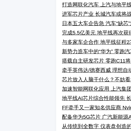
打造网联化汽车 上汽与地平
进军芯片产业 长城汽车或将
日本五大车企告急 汽车“缺芯
完成5.5亿美元 地平线再次获
与多家车企合作 地平线征程2
新势力造车中的“华为” 零跑
搭载自主研发芯片 零跑C11将
牵手英伟达/德赛西威 理想自
芯片放入人脑干什么？不妨看
加速智能网联化应用 上汽集
地平线AI芯片综合性能领先 长
FF牵手又一家知名供应商 Nvi
配备华为5G芯片 广汽新能源Ai
从传统到全数字 仪表盘创造