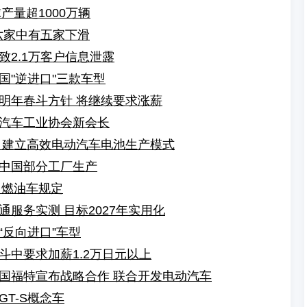
产量超1000万辆
六家中有五家下滑
2.1万客户信息泄露
国"逆进口"三款车型
明年春斗方针 将继续要求涨薪
汽车工业协会新会长
 建立高效电动汽车电池生产模式
中国部分工厂生产
售燃油车规定
服务实测 目标2027年实用化
反向进口”车型
斗中要求加薪1.2万日元以上
国福特宣布战略合作 联合开发电动汽车
T-S概念车