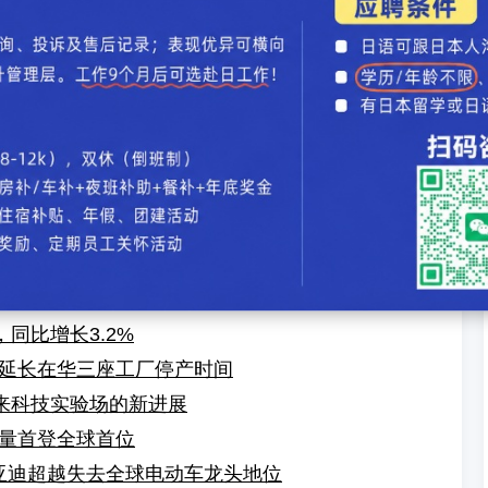
论
】【
加入收藏
】【
告诉好友
】【
打印此文
】【
关闭窗口
】
缓面临巨额损失
冈 计划2028年达年产能50万辆
国际竞争力，寻求可持续模式
半年在日本开售电动汽车
障生产销售能力，应对国际局势变化
亮相CES，将推车内游戏串流功能
同比增长3.2%
延长在华三座工厂停产时间
未来科技实验场的新进展
量首登全球首位
比亚迪超越失去全球电动车龙头地位