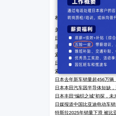
【
发表评
相关文章
美国通用汽车因电动车销售放
日产汽车将两车型生产转移至福
丰田社长称日本汽车业需强化
索尼本田合资公司宣布明年上
日本汽车工业协会会长呼吁保
索尼本田电动汽车AFEELA
日本去年新车销量超456万辆，
日本本田汽车因半导体短缺，
日本丰田“编织之城”初探，
日媒报道中国比亚迪电动车销
特斯拉2025年销量下滑 被