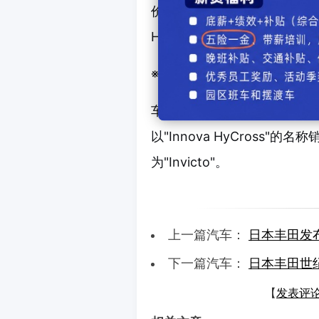
价格方面，汽油版基础等级"G
HV"起价为4.58亿印尼卢比。
※ ※ ※
车名"ZENIX"是由"顶点"
以"Innova HyCross
为"Invicto"。
上一篇汽车：
日本丰田发
下一篇汽车：
日本丰田世
【
发表评