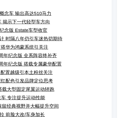
念车 输出高达510马力
念车 揭示下一代轻型车方向
版 Estate车型收官
计 时隔八年仍引车迷热切期待
首搭华为鸿蒙系统引关注
十周年纪念版 全系阵容终补齐
十周年纪念版 搭载专属豪华配置
a 配置越级引本土粉丝关注
深红配色引发品牌定位思考
 搭载大型固定尾翼运动轿跑
念车 专注提升运动性能
 保留经典视野并大幅提升空间
拉 前脸大改/车身加长