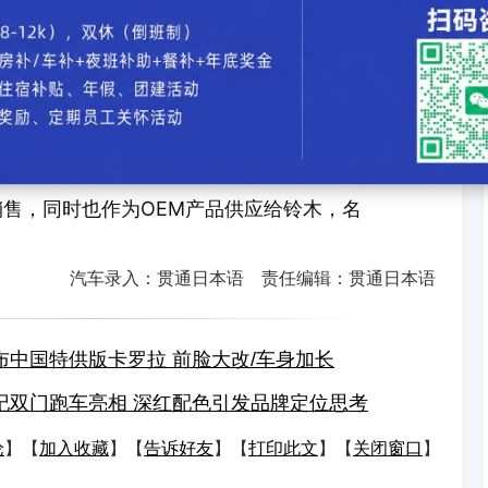
"起价为4.19亿印尼卢比，混合动力版基础等级"G
和"跨界"组合而成的造词。此外，该车在印度市场
"的名称销售，同时也作为OEM产品供应给铃木，名
汽车录入：贯通日本语 责任编辑：贯通日本语
布中国特供版卡罗拉 前脸大改/车身加长
纪双门跑车亮相 深红配色引发品牌定位思考
论
】【
加入收藏
】【
告诉好友
】【
打印此文
】【
关闭窗口
】