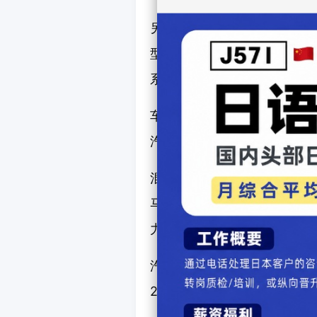
另一个重要特点是，该系列首
型。高配等级配备了全景可开
系统以及预防安全套装"Toyota 
车身尺寸为：长4755mm × 宽
汽油和混合动力两种动力系统
混合动力车型结合2.0升直列
马力。汽油发动机最高输出15
力，最大扭矩206牛·米。
汽油车型搭载2.0升直列四缸
205牛·米。所有车型均采用F