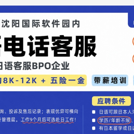
次推出了搭载丰田第五代混合动力系统的混动车
启天窗、带扶手第二排船长座椅、10英寸后排娱乐
Safety Sense"等先进装备。
1850mm × 高1795mm，轴距为2850mm。提供
。
四缸发动机与CVT变速箱，系统综合最高输出为186
2马力，最大扭矩187牛·米；电动机最高输出113马
发动机与CVT变速箱，最高输出174马力，最大扭矩
F驱动形式。