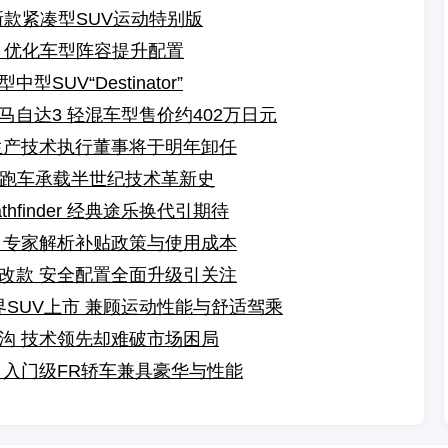
新款紧凑型SUV运动特别版
2 优化车型阵容提升配置
UV“Destinator”
自达3 轻混车型售价约402万日元
生产技术执行董事将于明年卸任
传奇跑车承载半世纪技术革新史
finder 经典途乐换代引期待
 专家解析补贴政策与使用成本
改款 安全配置全面升级引关注
SUV上市 兼顾运动性能与舒适驾乘
沟 技术领先却难破市场困局
 入门级FR轿车兼具豪华与性能