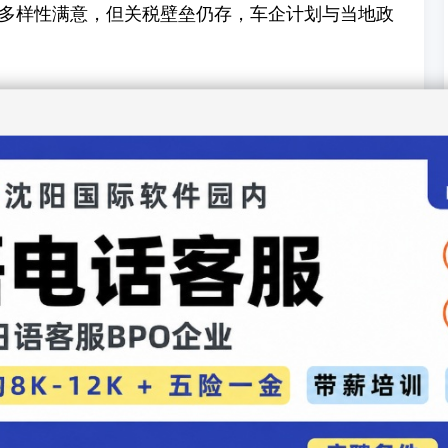
多样性满意，但关税壁垒仍存，车企计划与当地政
限，2025年通过新航线解决。项目耗资270亿日元，
日本与澳大利亚共享出口经验。建议通过斯巴鲁官网了
求。此战略不仅扩大了市场，也推动了日本汽车的
汽车录入：贯通日本语 责任编辑：贯通日本语
业协会发布车联网统一标准，规范5G车载通信协议
年4月新车销量增长10.5%，市场回暖明显
论
】【
加入收藏
】【
告诉好友
】【
打印此文
】【
关闭窗口
】