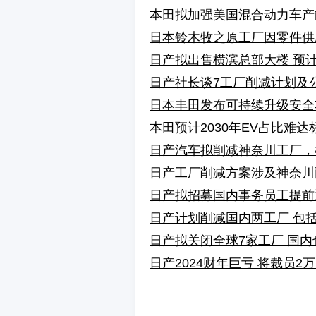
本田拟加强美国混合动力车产
日本铃木牧之原工厂因零件供
日产拟出售横滨总部大楼 预计
日产社长谈7工厂削减计划及
日本丰田发布可持续升级安全功
本田预计2030年EV占比难
日产汽车拟削减神奈川工厂，
日产工厂削减方案涉及神奈川
日产拟招募国内事务员工提前
日产计划削减国内两工厂 包
日产拟关闭全球7家工厂 国
日产2024财年巨亏 将裁员2