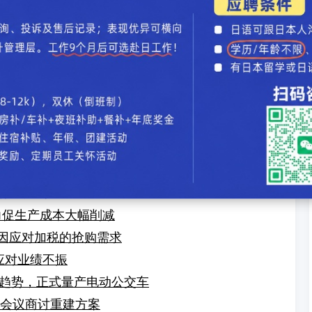
 社长致歉并面临股东质疑
能否获支持成焦点
电动化加速引关注
车将强制配备防加速误踩装置
男出任，期望推动发展
由外部董事组成的人事案
土出口管制暂停生产
产“小型Swift”
力促生产成本大幅削减
分因应对加税的抢购需求
 应对业绩不振
趋势，正式量产电动公交车
人会议商讨重建方案