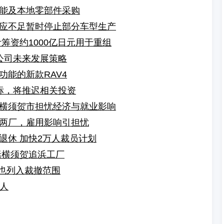
能及本地零部件采购
应不足暂时停止部分车型生产
筹资约1000亿日元用于重组
公司未来发展策略
能的新款RAV4
达标，将推迟相关投资
横须贺市担忧经济与就业影响
两厂，雇用影响引担忧
退休 加快2万人裁员计划
括横须贺追浜工厂
内也列入裁撤范围
万人