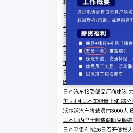
相关文章
日产巨额亏损后召开股东大会
日产召开股东大会 重建方针
日企积极推出小型电动摩托，
日本改正汽车保安基准 新型
日本相扑联盟新会长由丰田章
丰田股东大会通过董事会半数
日本铃木“Swift”因中国稀
因中国稀土出口限制 铃木暂停生
日产汽车接受部品厂商建议 
美国4月日本车销量上涨 部
沃尔沃汽车将裁员约3000人
日本国内巴士制造商响应脱碳
日产马雷利拟26日召开债权