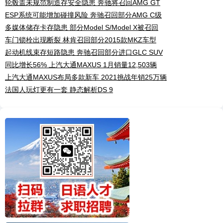
轮毂盖未规范制造存安全隐患 奔驰将召回AMG GT
ESP系统可能增加碰撞风险 奔驰召回部分AMG C级
多媒体储存卡存隐患 部分Model S/Model X被召回
车门锁栓出现断裂 林肯召回部分2015款MKZ车型
起动机线束存短路隐患 奔驰召回部分进口GLC SUV
同比增长56% 上汽大通MAXUS 1月销量12,503辆
上汽大通MAXUS布局多款新车 2021挑战年销25万辆
法国人玩灯更有一套 静态解析DS 9