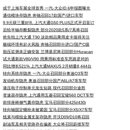
或于上海车展全球首秀 一汽-大众ID.6申报图曝光
通信模块存隐患 奔驰召回17款国产/进口车型
9.9元获三重好礼 上汽大通G50 PLUS正式开启盲订
后轮半轴存断裂隐患 部分2020款5系/7系将召回
抢先拍上汽大通 T90 这款精品乘用皮卡值得关注
极端环境有起火风险 奔驰召回部分进口/国产C级
胎压监测未正确安装 兰博基尼将召回部分Huracan
试大通新款V80/V90 用乘用标准造车思路是对的
同比增长521% 上汽大通MAXUS 2月销量8,444台
转向系统存隐患 一汽-大众召回部分奥迪Q3车型
发动机存隐患 奥迪召回部分国产A6L/A7等车型
液压电子控制单元发生短路 现代召回部分途胜
变速器存隐患 上汽通用五菱召回宝骏560 DCT车型
前排座椅侧气囊存隐患 宝马召回部分425i/430i
转向轴固定螺栓未被紧固 宝马召回部分X5/X7车型
线束与模组金属支架存隐患 开沃D09/D10将召回
副油泵及相关管路存在偏差 大众将召回蔚揽车型