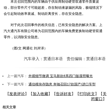
本次召回范围内的车辆由于供应商制动硬管双通零件质量波
动，部分零件尺寸可能超差，存在制动液渗漏的风险，极端情况下
会引起制动效率衰减、制动距离变长，存在安全隐患。
对于此次召回事件的相关信息，已有安全隐患的解决方案。上
汽大通汽车有限公司将为召回范围内的车辆免费更换制动硬管双通
零件，以消除安全隐患。
（图/文 网通社 刘岸泽）
汽车录入：贯通日本语 责任编辑：贯通日本语
上一篇汽车：
外观细节微调 宝马新款8系四门版谍照曝光
下一篇汽车：
通信模块存隐患 奔驰召回17款国产/进口车型
【
发表评论
】【
加入收藏
】【
告诉好友
】【
打印此文
】【
关
闭窗口
】
相关文章