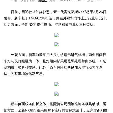
作者：佚名 | 来源：
网通社
| 更新：2021/3/11 18:54:52 | 点击：
123
日前，网通社从外媒获悉，新一代雷克萨斯NX或将于3月26日
发布。新车基于TNGA架构打造，并在外观和内饰上进行重新设计。
动力方面，全新NX将提供燃油、混动和插电混动三种类型。
外观方面，新车前脸采用大尺寸纺锤形进气格栅，两侧日间行
车灯与头灯组融为一体，且灯组内部采用熏黑处理并由多组LED光
源构成，极具科技感。此外，该车保险杠两侧加入空气动力学造
型，为整车增添运动气息。
新车侧面线条曲折立体，搭配侧窗周围镀铬饰条极具动感。尾
部方面，全新NX尾灯组采用时下流行的贯穿式设计，点亮后识别度