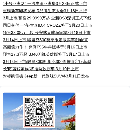
“小号亚洲龙” 一汽丰田亚洲狮3月28日正式上市
重磅新车即将发布 R品牌生态大会3月18日举行
3月上市/预售29.9999万起 全新DS9深圳正式下线
同日交付 一汽-大众ID.4 CROZZ将于3月20日上市
预售33.08万元起 长安林肯航海家将3月18日上市
3月14日上市 曝坦克300莫奈限定版实车图/配置
高颜值力作！ 奔腾T55牛犇版将于3月16日上市
预售17.3万起 BJ40刀锋英雄版将于3月17日上市
3月14日上市/限量300辆 坦克300将推限定版车型
长安“蓝鲸家族”将推两款新车 3月10日上市
对标凯雷德 Jeep新一代旗舰SUV将3月11日发布