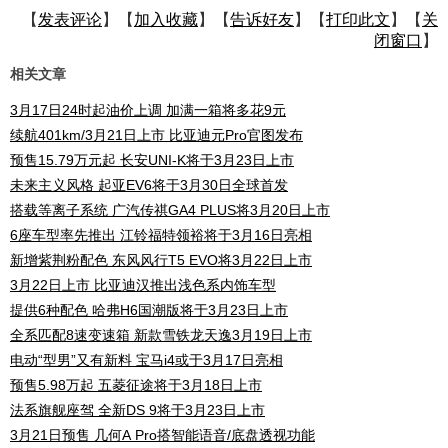
【
发表评论
】【
加入收藏
】【
告诉好友
】【
打印此文
】【
关
闭窗口
】
相关文章
3月17日24时起油价上调 加满一箱将多花9元
续航401km/3月21日上市 比亚迪元Pro官图发布
预售15.79万元起 长安UNI-K将于3月23日上市
未来主义风格 起亚EV6将于3月30日全球首发
搭载等离子系统 广汽传祺GA4 PLUS将3月20日上市
6座车型率先推出 江铃福特领裕将于3月16日亮相
新增紫荆粉配色 东风风行T5 EVO将3月22日上市
3月22日上市 比亚迪汉推出浅色系内饰车型
提供6种配色 哈弗H6国潮版将于3月23日上市
全系匹配8速变速箱 新款雪铁龙天逸3月19日上市
电动“型男”又有新料 宝马i4或于3月17日亮相
预售5.98万起 五菱征途将于3月18日上市
法系旗舰座驾 全新DS 9将于3月23日上市
3月21日预售 几何A Pro搭智能语音/底盘透视功能