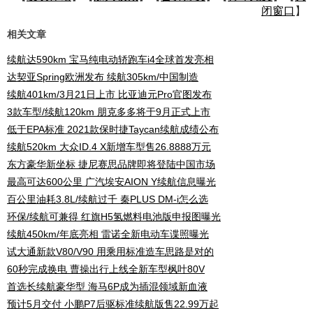
闭窗口
】
相关文章
续航达590km 宝马纯电动轿跑车i4全球首发亮相
达契亚Spring欧洲发布 续航305km/中国制造
续航401km/3月21日上市 比亚迪元Pro官图发布
3款车型/续航120km 朋克多多将于9月正式上市
低于EPA标准 2021款保时捷Taycan续航成绩公布
续航520km 大众ID.4 X新增车型售26.8888万元
东方豪华新坐标 捷尼赛思品牌即将登陆中国市场
最高可达600公里 广汽埃安AION Y续航信息曝光
百公里油耗3.8L/续航过千 秦PLUS DM-i怎么选
环保/续航可兼得 红旗H5氢燃料电池版申报图曝光
续航450km/年底亮相 雷诺全新电动车谍照曝光
试大通新款V80/V90 用乘用标准造车思路是对的
60秒完成换电 曹操出行上线全新车型枫叶80V
首选长续航豪华型 海马6P成为插混领域新血液
预计5月交付 小鹏P7后驱标准续航版售22.99万起