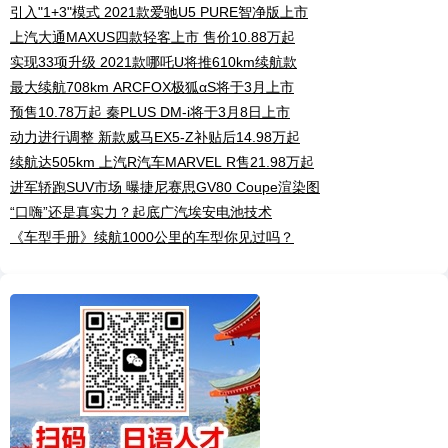
引入"1+3"模式 2021款爱驰U5 PURE智净版上市
上汽大通MAXUS四款轻客上市 售价10.88万起
实现33项升级 2021款哪吒U将推610km续航款
最大续航708km ARCFOX极狐αS将于3月上市
预售10.78万起 秦PLUS DM-i将于3月8日上市
动力进行调整 新款威马EX5-Z补贴后14.98万起
续航达505km 上汽R汽车MARVEL R售21.98万起
进军轿跑SUV市场 曝捷尼赛思GV80 Coupe渲染图
“口嗨”还是真实力？起底广汽埃安电池技术
《车型手册》续航1000公里的车型你见过吗？