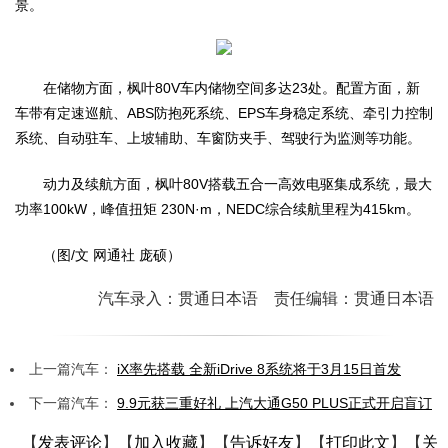
景。
在储物方面，枫叶80V车内储物空间多达23处。配置方面，新
车带有定速巡航、ABS防抱死系统、EPS车身稳定系统、牵引力控制
系统、自动驻车、上坡辅助、车窗防夹手、驾驶行为监测等功能。
动力及续航方面，枫叶80V搭载五合一高效电驱集成系统，最大
功率100kW，峰值扭矩 230N·m，NEDC综合续航里程为415km。
（图/文 网通社 庞硕）
汽车录入：贯通日本语 责任编辑：贯通日本语
上一篇汽车：
iX率先搭载 全新iDrive 8系统将于3月15日首发
下一篇汽车：
9.9元获三重好礼 上汽大通G50 PLUS正式开启盲订
【
发表评论
】【
加入收藏
】【
告诉好友
】【
打印此文
】【
关