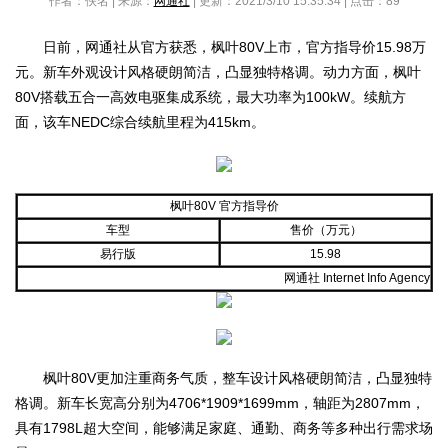
作者：佚名 | 来源：
网通社
| 更新：2021/3/10 15:35:34 | 点击：
89
日前，网通社从官方获悉，枫叶80V上市，官方指导价15.98万
元。新车外观设计风格硬朗简洁，凸显独特格调。动力方面，枫叶
80V搭载五合一高效电驱集成系统，最大功率为100kW。续航方
面，该车NEDC综合续航里程为415km。
枫叶80V 官方指导价
车型
售价（万元）
易行版
15.98
网通社 Internet Info Agency
枫叶80V更加注重商务气质，整车设计风格硬朗简洁，凸显独特
格调。新车长宽高分别为4706*1909*1699mm，轴距为2807mm，
具有1798L超大空间，能够满足家庭、通勤、商务等多种出行需求场