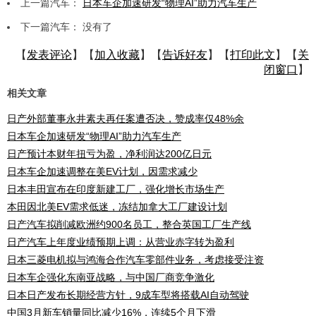
上一篇汽车：
日本车企加速研发“物理AI”助力汽车生产
下一篇汽车： 没有了
【
发表评论
】【
加入收藏
】【
告诉好友
】【
打印此文
】【
关
闭窗口
】
相关文章
日产外部董事永井素夫再任案遭否决，赞成率仅48%余
日本车企加速研发“物理AI”助力汽车生产
日产预计本财年扭亏为盈，净利润达200亿日元
日本车企加速调整在美EV计划，因需求减少
日本丰田宣布在印度新建工厂，强化增长市场生产
本田因北美EV需求低迷，冻结加拿大工厂建设计划
日产汽车拟削减欧洲约900名员工，整合英国工厂生产线
日产汽车上年度业绩预期上调：从营业赤字转为盈利
日本三菱电机拟与鸿海合作汽车零部件业务，考虑接受注资
日本车企强化东南亚战略，与中国厂商竞争激化
日本日产发布长期经营方针，9成车型将搭载AI自动驾驶
中国3月新车销量同比减少16%，连续5个月下滑