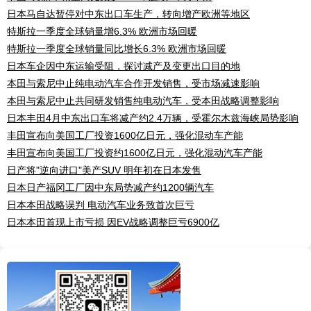
日本马自达暂停对中东出口车生产，转向增产欧洲等地区
特斯拉一季度全球销量增6.3% 欧洲市场回暖
特斯拉一季度全球销量同比增长6.3% 欧洲市场回暖
日本车企因中东运输受阻，探讨减产及变更出口目的地
本田与索尼中止纯电动汽车合作开发销售，受市场减速影响
本田与索尼中止共同研发销售纯电动汽车，受本田战略调整影响
日本丰田4月中东出口车将减产约2.4万辆，受霍尔木兹海峡局势影响
丰田宣布向美国工厂投资1600亿日元，强化混动车产能
丰田宣布向美国工厂投资约1600亿日元，强化混动汽车产能
日产将"逆向进口"美产SUV 明年初在日本发售
日本日产福冈工厂因中东局势减产约1200辆汽车
日本本田战略误判 电动汽车业务致首次巨亏
日本本田首现上市亏损 因EV战略调整巨亏6900亿